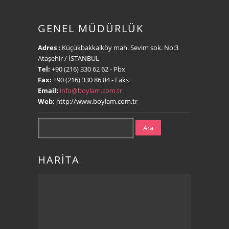
GENEL MÜDÜRLÜK
Adres :
Küçükbakkalköy mah. Sevim sok. No:3
Ataşehir / İSTANBUL
Tel:
+90 (216) 330 62 62
- Pbx
Fax:
+90 (216) 330 86 84
- Faks
Email:
info@boylam.com.tr
Web:
http://www.boylam.com.tr
Ara
HARİTA